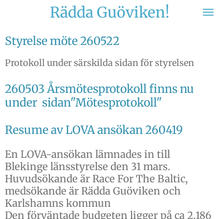
Rädda Guöviken!
Hoppa
till
huvudinnehållet
Styrelse möte 260522
Protokoll under särskilda sidan för styrelsen
260503 Årsmötesprotokoll finns nu
under sidan"Mötesprotokoll"
Resume av LOVA ansökan 260419
En LOVA-ansökan lämnades in till
Blekinge länsstyrelse den 31 mars.
Huvudsökande är Race For The Baltic,
medsökande är Rädda Guöviken och
Karlshamns kommun
Den förväntade budgeten ligger på ca 2,186