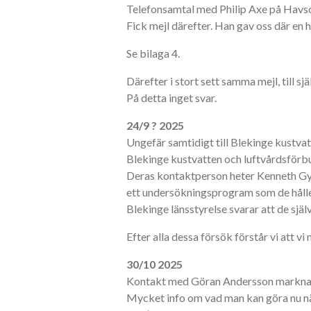
Telefonsamtal med Philip Axe på Havs
Fick mejl därefter. Han gav oss där en h
Se bilaga 4.
Därefter i stort sett samma mejl, till 
På detta inget svar.
24/9 ? 2025
Ungefär samtidigt till Blekinge kustva
Blekinge kustvatten och luftvårdsförb
Deras kontaktperson heter Kenneth Gyll
ett undersökningsprogram som de håller 
Blekinge länsstyrelse svarar att de själ
Efter alla dessa försök förstår vi att vi
30/10 2025
Kontakt med Göran Andersson marknad
Mycket info om vad man kan göra nu när vi 