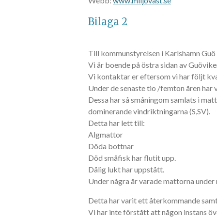
Webb:
www.miljovast.se
Bilaga 2
Till kommunstyrelsen i Karlshamn Guö
Vi är boende på östra sidan av Guövi
Vi kontaktar er eftersom vi har följt kv
Under de senaste tio /femton åren har vi
Dessa har så småningom samlats i matto
dominerande vindriktningarna (S,SV).
Detta har lett till:
Algmattor
Döda bottnar
Död småfisk har flutit upp.
Dålig lukt har uppstått.
Under några år varade mattorna under n
Detta har varit ett återkommande samta
Vi har inte förstått att någon instans ö