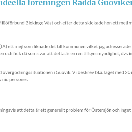
 ideella föreningen Rädda Guövike
ljöförbund Blekinge Väst och efter detta skickade hon ett mejl med
IA) ett mejl som liknade det till kommunen vilket jag adresserade 
en och fick då som svar att detta är en ren tillsynsmyndighet, dvs in
d övergödningssituationen i Guövik. Vi beskrev bl.a. läget med 2
v nio personer.
gsvis att detta är ett generellt problem för Östersjön och inget