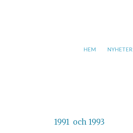
Hoppa
till
huvudinnehållet
HEM
NYHETER
1991 och 1993