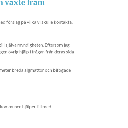
n växte fram
 förslag på vilka vi skulle kontakta.
till själva myndigheten. Eftersom jag
gen övrig hjälp i frågan från deras sida
0 meter breda algmattor och bifogade
 kommunen hjälper till med