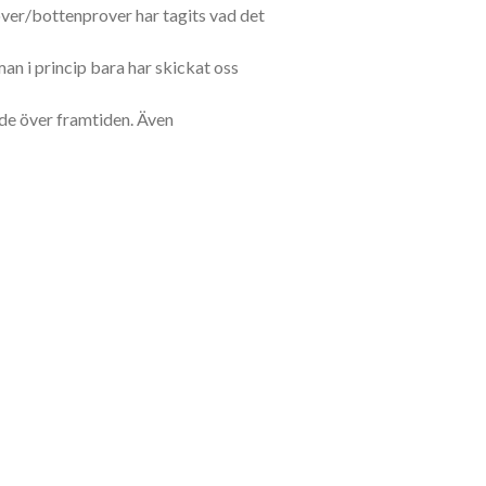
ver/bottenprover har tagits vad det
an i princip bara har skickat oss
ade över framtiden. Även