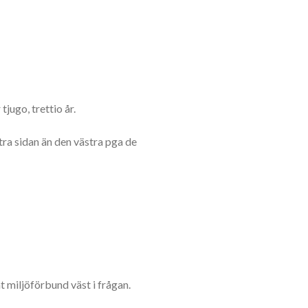
jugo, trettio år.
ra sidan än den västra pga de
 miljöförbund väst i frågan.