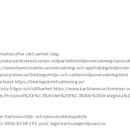
mation efter vårt samtal i dag.
w.naturvardsverket.se/om-miljoarbetet/miljoovervakning/samord
ps://www.havochvatten.se/overvakning-och-uppfoljning/miljoover
ansstyrelsen.se/blekinge/miljo-och-vatten/miljoovervakning.html
rbund: https://blekingekvlvf.vattenorg.se/
iska frågor och hållbarhet: https://www.karlshamn.se/kommun-o
nloads/Protokoll%20r%C3%A5det%20f%C3%B6r%20strategis
er Karlsson miljö- och hälsoskyddsinspektör
t: 0456-81 68 19 E-post: inger.karlsson@miljovast.se