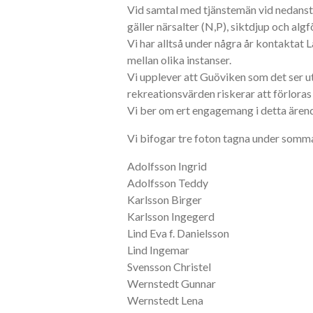
Vid samtal med tjänstemän vid nedanst
gäller närsalter (N,P), siktdjup och al
Vi har alltså under några år kontaktat 
mellan olika instanser.
Vi upplever att Guöviken som det ser u
rekreationsvärden riskerar att förloras
Vi ber om ert engagemang i detta ären
Vi bifogar tre foton tagna under somm
Adolfsson Ingrid
Adolfsson Teddy
Karlsson Birger
Karlsson Ingegerd
Lind Eva f. Danielsson
Lind Ingemar
Svensson Christel
Wernstedt Gunnar
Wernstedt Lena