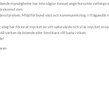
ående myndigheter har inte någon kunnat ange huruvida vattenpro
gförekomst mm.
Länsstyrelsen, Miljöförbund väst och kommunekolog i i frågandär m
t idag har förlorat mycket av sitt naturvärde och vi är mycket oro
 då varken de boende eller besökare vill bada i viken.
de!
aren