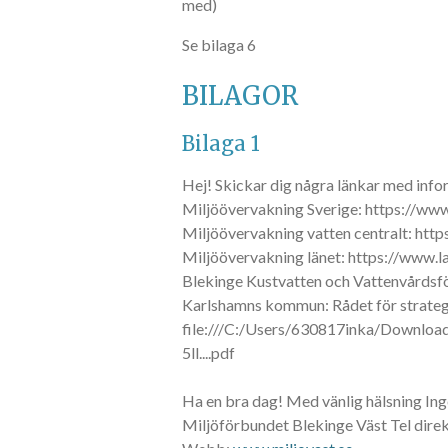
med)
Se bilaga 6
BILAGOR
Bilaga 1
Hej! Skickar dig några länkar med infor
Miljöövervakning Sverige: https://ww
Miljöövervakning vatten centralt: htt
Miljöövervakning länet: https://www.l
Blekinge Kustvatten och Vattenvårdsfö
Karlshamns kommun: Rådet för strateg
file:///C:/Users/630817inka/Dow
5ll....pdf
Ha en bra dag! Med vänlig hälsning Ing
Miljöförbundet Blekinge Väst Tel direk