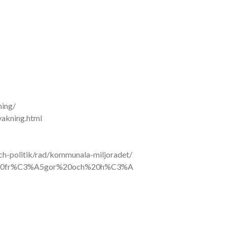
ning/
vakning.html
ch-politik/rad/kommunala-miljoradet/
ka%20fr%C3%A5gor%20och%20h%C3%A