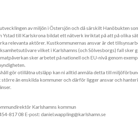
vecklingen av miljön i Östersjön och då särskilt Hanöbukten som 
tad till Karlskrona bildat ett nätverk inriktat på att på olika s
a relevanta aktörer. Kustkommunernas ansvar är det tillsynsarbet
rksamhetsutövare vilket i Karlshamns (och Sölvesborgs) fall sker 
klimatpåverkan sker arbetet på nationell och EU-nivå genom exemp
myndigheten.
åll gör otillåtna utsläpp kan ni alltid anmäla detta till miljöförbu
 större än enskilda kommuner och därför ligger ansvar och hanter
änser.
 Kommundirektör Karlshamns kommun
454-817 08 E-post: daniel.wappling@karlshamn.se