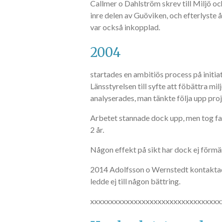
Callmer o Dahlström skrev till Miljö 
inre delen av Guöviken, och efterlyste 
var också inkopplad.
2004
startades en ambitiös process på init
Länsstyrelsen till syfte att föbättra m
analyserades, man tänkte följa upp pr
Arbetet stannade dock upp, men tog fa
2 år.
Någon effekt på sikt har dock ej förmä
2014 Adolfsson o Wernstedt kontaktad
ledde ej till någon bättring.
xxxxxxxxxxxxxxxxxxxxxxxxxxxxxxxxx