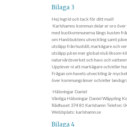
Bilaga 3
Hej Ingrid och tack för ditt mail!
Karlshamns kommun delar er oro över ut
med kustkommunerna längs kusten från Ys
om Hanöbuktens utveckling samt påverk
utsläpp från hushåll, markägare och ve
utsläpp på en mer global nivå liksom 
naturvårdsverket och havs och vatten
Upplever ni att markägare och/eller hush
Frågan om havets utveckling är mycket
över kommungränser och/eller landsgr
Hälsningar Daniel
Vänliga Hälsningar Daniel Wäppling
Rådhuset 374 81 Karlshamn Telefon: 0
Webbplats: karlshamn.se
Bilaga 4