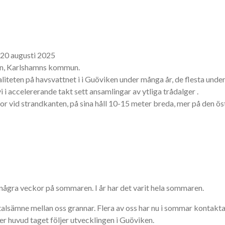
 20 augusti 2025
ken, Karlshamns kommun.
aliteten på havsvattnet i i Guöviken under många år, de flesta under t
 i accelererande takt sett ansamlingar av ytliga trådalger .
r vid strandkanten, på sina håll 10-15 meter breda, mer på den öst
ågra veckor på sommaren. I år har det varit hela sommaren.
lsämne mellan oss grannar. Flera av oss har nu i sommar kontaktat
ver huvud taget följer utvecklingen i Guöviken.