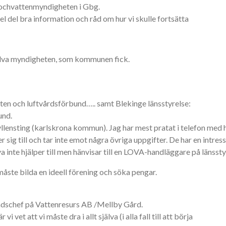
ochvattenmyndigheten i Gbg.
el del bra information och råd om hur vi skulle fortsätta
själva myndigheten, som kommunen fick.
tten och luftvårdsförbund….. samt Blekinge länsstyrelse:
und.
ensting (karlskrona kommun). Jag har mest pratat i telefon med hon
sig till och tar inte emot några övriga uppgifter. De har en intre
va inte hjälper till men hänvisar till en LOVA-handläggare på länsst
 måste bilda en ideell förening och söka pengar.
schef på Vattenresurs AB /Mellby Gård.
vet att vi måste dra i allt själva (i alla fall till att börja