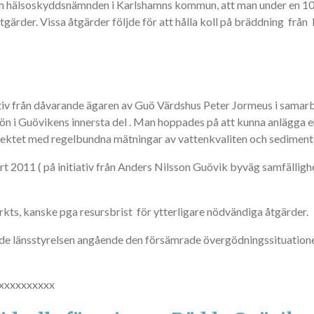
och hälsoskyddsnämnden i Karlshamns kommun, att man under en 10
åtgärder. Vissa åtgärder följde för att hålla koll på bräddning frå
iativ från dåvarande ägaren av Guö Värdshus Peter Jormeus i sa
iljön i Guövikens innersta del . Man hoppades på att kunna anlägga
ojektet med regelbundna mätningar av vattenkvaliten och sediment
rt 2011 ( på initiativ från Anders Nilsson Guövik byväg samfälli
rkts, kanske pga resursbrist för ytterligare nödvändiga åtgärder.
e länsstyrelsen angående den försämrade övergödningssituatione
xxxxxxxxxx