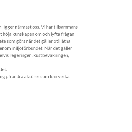
ligger närmast oss. Vi har tillsammans
ätt höja kunskapen om och lyfta frågan
e som görs när det gäller otillåtna
genom miljöförbundet. När det gäller
elvis regeringen, kustbevakningen,
ndet.
ing på andra aktörer som kan verka