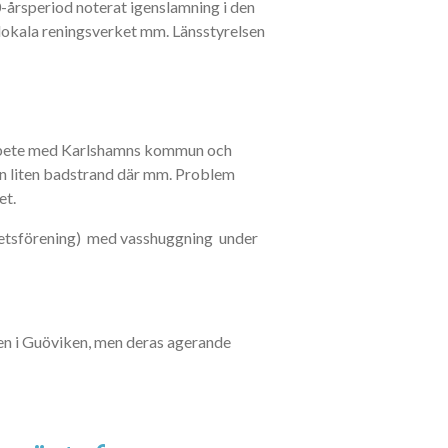
-årsperiod noterat igenslamning i den
n lokala reningsverket mm. Länsstyrelsen
marbete med Karlshamns kommun och
 en liten badstrand där mm. Problem
et.
ghetsförening) med vasshuggning under
n i Guöviken, men deras agerande